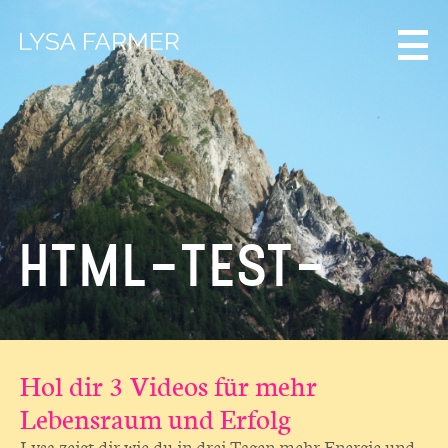
HTML-TEST-
Hol dir 3 Videos für mehr
Lebensraum und Erfolg
Lysa zeigt dir wie du in drei Tagen mehr Energie und