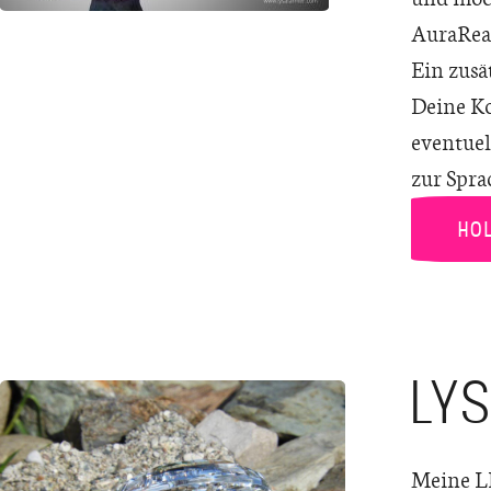
AuraRead
Ein zusä
Deine Ko
eventuel
zur Spra
HOL
LY
Meine LI