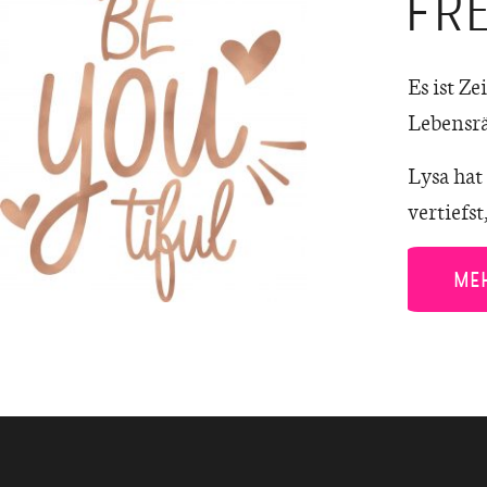
FR
Es ist Z
Lebensrä
Lysa hat
vertiefs
ME