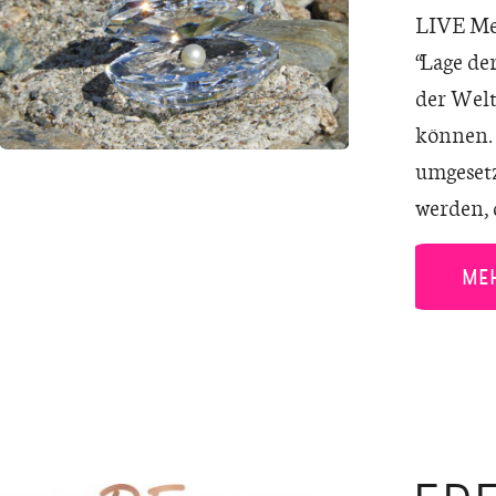
LIVE Med
“Lage de
der Welt
können. 
umgesetz
werden, 
ME