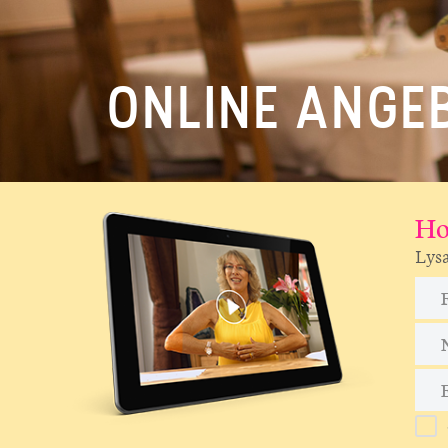
ONLINE ANGE
Ho
Lysa