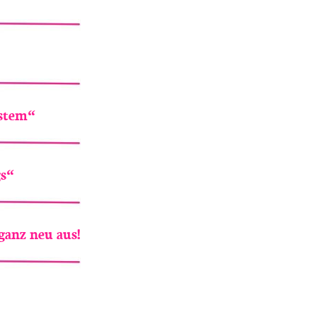
ystem“
gs“
ganz neu aus!