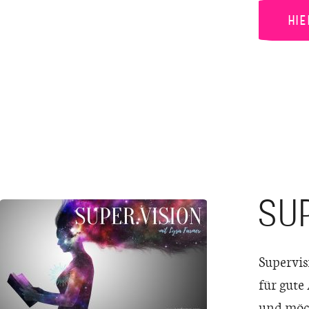
HI
SU
Supervis
für gute
und möch