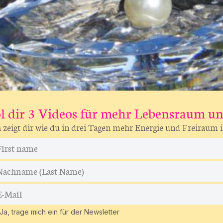
E
l dir 3 Videos für mehr Lebensraum un
 zeigt dir wie du in drei Tagen mehr Energie und Freiraum i
Ja, trage mich ein für der Newsletter