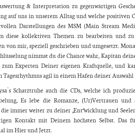
uswertung & Interpretation zu gegenwärtigen Gesch
g auf uns in unserem Alltag und welche positiven C
tvollen Darstellungen des MSM (Main Stream Medi
m diese kollektiven Themen zu bearbeiten und zu 
n von mir, speziell geschrieben und umgesetzt. Mon
chlüsselung nimmst du die Chance wahr, Kapitän dein
t zum Experten Deiner eigenen Kraftquelle, und k
 Tagesrhythmus agil in einem Hafen deiner Auswahl 
´s Schatztruhe auch die CDs, welche ich produzie
elung, Es lebe die Romanze, (Ur)Vertrauen und 
 die immer weiter zu deiner „Ent“wicklung und Seele
igen Kontakt mit Deinem höchsten Selbst. Das f
al im Hier und Jetzt.