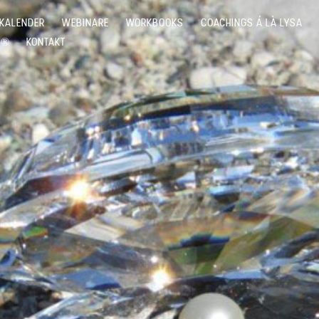
KALENDER
WEBINARE
WORKBOOKS
COACHINGS Á LÀ LYSA
G®
KONTAKT