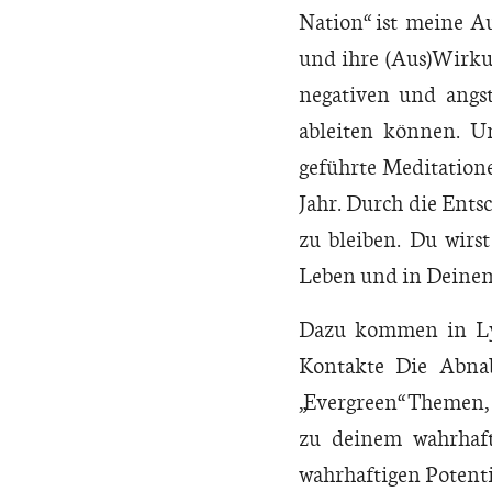
Nation“ ist meine A
und ihre (Aus)Wirkun
negativen und angs
ableiten können. U
geführte Meditatione
Jahr. Durch die Ents
zu bleiben. Du wirs
Leben und in Deinem
Dazu kommen in Lysa
Kontakte Die Abnab
„Evergreen“ Themen,
zu deinem wahrhaft
wahrhaftigen Potenti