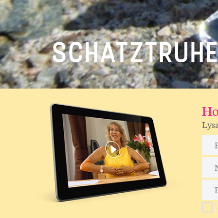
SCHATZTRUH
Ho
Lysa