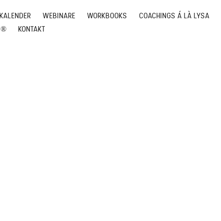
KALENDER
WEBINARE
WORKBOOKS
COACHINGS Á LÀ LYSA
G®
KONTAKT