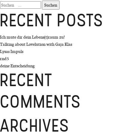
Suchen
nach:
RECENT POSTS
Ich mute dir dein Lebens(t)raum zu!
Talking about Lovelution with Gaja Klas
Lysas Impuls
rnd5
deine Entscheidung
RECENT
COMMENTS
ARCHIVES