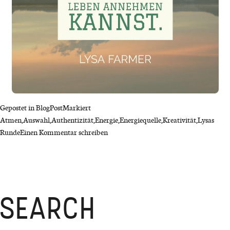
Gepostet in
BlogPost
Markiert
Atmen
,
Auswahl
,
Authentizität
,
Energie
,
Energiequelle
,
Kreativität
,
Lysas
on
Runde
Einen Kommentar schreiben
Wie
kannst
du
deine
eigene
SEARCH
Energiequelle
werden?