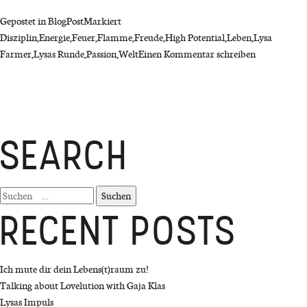
Gepostet in
BlogPost
Markiert
Disziplin
,
Energie
,
Feuer
,
Flamme
,
Freude
,
High Potential
,
Leben
,
Lysa
on
Farmer
,
Lysas Runde
,
Passion
,
Welt
Einen Kommentar schreiben
Passion
und
Leidenschaft
in
deinem
SEARCH
Leben
–
Feuer
Suchen
und
nach:
RECENT POSTS
Flamme
werden
Ich mute dir dein Lebens(t)raum zu!
Talking about Lovelution with Gaja Klas
Lysas Impuls